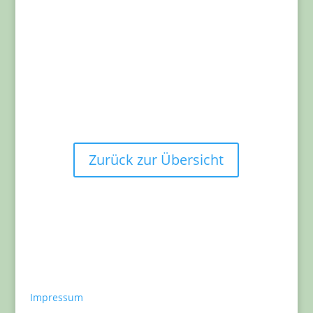
Informationen zum Training, Veranstaltungen oder
Mitgliedern
Erfolge in unserem Verein
„Stark ist, wer keine Fehler macht. Stärker ist, wer aus
seinen Fehlern lernt.“
Zurück zur Übersicht
Impressum