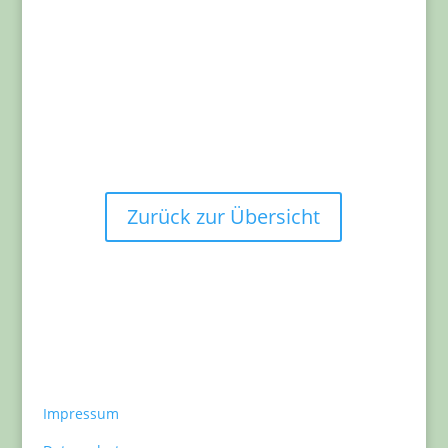
Mitgliedern
Erfolge in unserem Verein
„Stark ist, wer keine Fehler macht. Stärker ist, wer aus
seinen Fehlern lernt.“
Zurück zur Übersicht
Impressum