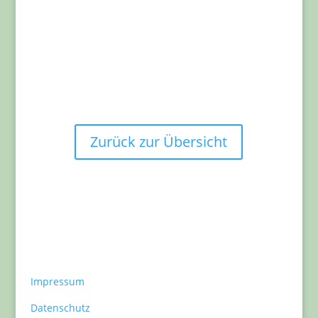
Erfolge in unserem Verein
„Stark ist, wer keine Fehler macht. Stärker ist, wer aus
seinen Fehlern lernt.“
Zurück zur Übersicht
Impressum
Datenschutz